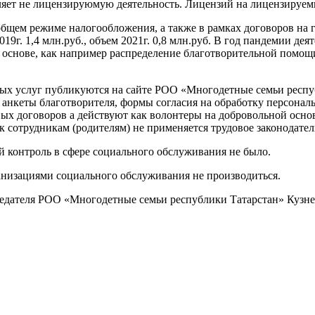
яет не лицензируюмую деятельность. Лицензий на лицензируемы
 общем режиме налогообложения, а также в рамках договоров на
г. 1,4 млн.руб., объем 2021г. 0,8 млн.руб. В год пандемии деят
ой основе, как например распределение благотворительной помо
ных услуг публикуются на сайте РОО «Многодетные семьи респу
ли анкеты благотворителя, формы согласия на обработку персон
вых договоров а действуют как волонтеры на добровольной осно
к сотрудникам (родителям) не применяется трудовое законодател
 контроль в сфере социального обслуживания не было.
ганизациями социального обслуживания не производиться.
дседателя РОО «Многодетные семьи республики Татарстан» Кузне