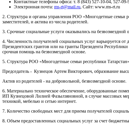
Контактные телефоны офиса: т. 8 (843) 527-10-04, 527-09-
Электронная почта:
ms-rt@mail.ru
, Сайт: www.ms-rt.ru
2. Структура и органы управления РОО «Многодетные семьи ре
заместителей, и актива из числа родителей.
3. Срочные социальные услуги оказывались на безвозмездной 
4. Численность получателей социальных услуг варьируется от 
Президентских грантов или на гранты Президента Республики Т
срочная помощь на безвозмездной основе.
5. Структура РОО «Многодетные семьи республики Татарстан»
Председатель - Кузнецов Артем Викторович, образование высше
Актив из родителей - на добровольной, безвозмездной основе.
6. Материально техническое обеспечение, оборудованные поме
ИП Кузнецовой Лилией Фазылзяновной, в случае массовых мер
техникой, мебелью и сетью интернет.
7. Количество свободных мест для приема получателей социаль
8. Объем предоставленных социальных услуг за счет бюджетных