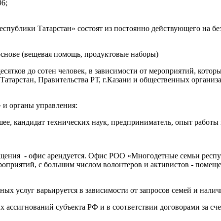
96;
спублики Татарстан» состоят из постоянно действующего на без
основе (вещевая помощь, продуктовые наборы)
десятков до сотен человек, в зависимости от мероприятий, кото
атарстан, Правительства РТ, г.Казани и общественных организац
 и органы управления:
е, кандидат технических наук, предприниматель, опыт работы в
щения - офис арендуется. Офис РОО «Многодетные семьи респуб
оприятий, с большим числом волонтеров и активистов - помеще
ных услуг варьируется в зависимости от запросов семей и нали
 ассигнований субъекта РФ и в соответствии договорами за сче